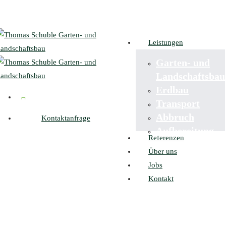
Skip
to
main
Leistungen
content
Garten- und
Landschaftsbau
Erdbau
facebook
instagram
Transport
Abbruch
Kontaktanfrage
Aufbereitung
Referenzen
enu
Über uns
Jobs
Kontakt